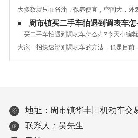
大多数就只在省油，保养便宜，空间大，外
车。1.油耗低日系车是出了名的油耗低，不
龄可能有点久，不过买回家作为过渡或练手
周市镇买二手车怕遇到调表车怎
买二手车怕遇到调表车怎么办?今天小编
问题，下面小编就来给大家说说2-3万买什么
大家一招快速辨别调表车的方法，也是目前
二手车市场上最靠谱的方法，同时也是很多
二手车的朋友都在用的方法，你知道是什么
法吗？小编也不卖关子了，下面就来告诉大
地址：周市镇华丰旧机动车交易
联系人：吴先生