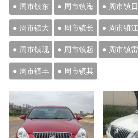
亚迪
桑
风
● 周市镇东
● 周市镇海
● 周市镇
风雪铁龙
马
产
● 周市镇大
● 周市镇长
● 周市镇
众
安铃木
淮汽车
● 周市镇现
● 周市镇起
● 周市镇
代
亚
克萨斯
● 周市镇丰
● 周市镇其
田
他车辆