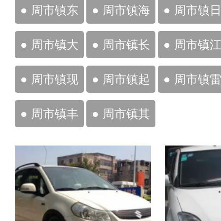
亚迪
桑
风
● 周市镇东
● 周市镇海
● 周市镇
风雪铁龙
马
产
● 周市镇大
● 周市镇长
● 周市镇
众
安铃木
淮汽车
● 周市镇现
● 周市镇起
● 周市镇
代
亚
克萨斯
● 周市镇丰
● 周市镇其
田
他车辆