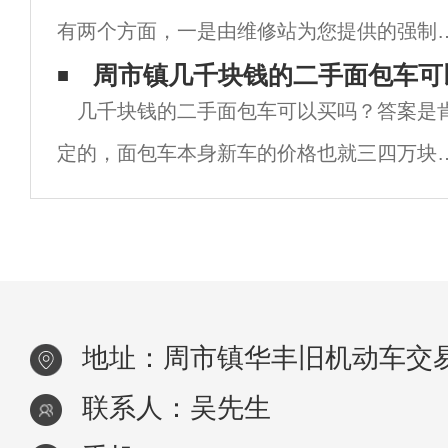
有两个方面，一是由维修站为您提供的强制
法吗？小编也不卖关子了，下面就来告诉大
养。另一方面就是二手车主自己作的一些日
周市镇几千块钱的二手面包车可
几千块钱的二手面包车可以买吗？答案是
保养。二手车辆的正常保养关系到二手车辆
定的，面包车本身新车的价格也就三四万块
使用寿命和司机乘客的安全。若保养或使用
所以二手车自然也就不会太贵，几千块钱肯
当会
是可以买的，但也不是所有的面包车都值得
买，需要满足几个条二手面包车才值得买，
面小
地址：周市镇华丰旧机动车交易
联系人：吴先生