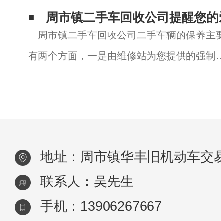
所以二手车自然也就不会太贵，几千块钱肯
周市镇二手车回收公司提醒您的
周市镇二手车回收公司二手车辆的保养主
是可以买的，但也不是所有的面包车都值得
有两个方面，一是由维修站为您提供的强制
买，需要满足几个条二手面包车才值得买，
养。另一方面就是二手车主自己作的一些日
面小
保养。二手车辆的正常保养关系到二手车辆
使用寿命和司机乘客的安全。若保养或使用
当会
地址：周市镇华丰旧机动车交易
联系人：吴先生
手机：13906267667