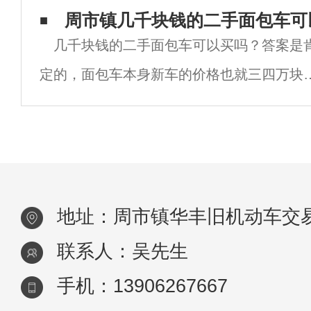
二手车市场上最靠谱的方法，同时也是很多
周市镇几千块钱的二手面包车可
几千块钱的二手面包车可以买吗？答案是
二手车的朋友都在用的方法，你知道是什么
定的，面包车本身新车的价格也就三四万块
法吗？小编也不卖关子了，下面就来告诉大
所以二手车自然也就不会太贵，几千块钱肯
是可以买的，但也不是所有的面包车都值得
买，需要满足几个条二手面包车才值得买，
面小
地址：周市镇华丰旧机动车交易
联系人：吴先生
手机：13906267667