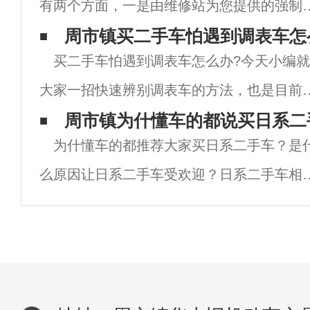
有两个方面，一是由维修站为您提供的强制
养。另一方面就是二手车主自己作的一些日
周市镇买二手车怕遇到调表车怎
买二手车怕遇到调表车怎么办?今天小编
保养。二手车辆的正常保养关系到二手车辆
大家一招快速辨别调表车的方法，也是目前
使用寿命和司机乘客的安全。若保养或使用
二手车市场上最靠谱的方法，同时也是很多
周市镇为什懂车的都说买日系二
当会
为什懂车的都推荐大家买日系二手车？是
二手车的朋友都在用的方法，你知道是什么
么原因让日系二手车受欢迎？日系二手车相
法吗？小编也不卖关子了，下面就来告诉大
其他品牌的车有哪些优势呢？下面小编就来
诉大家为什么懂车的人都推荐买二手车选日
车。1.油耗低日系车是出了名的油耗低，不